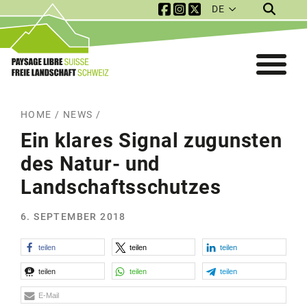
DE
Service Navigation
Mobile Navigation
HOME
/
NEWS
/
Ein klares Signal zugunsten
des Natur- und
Landschaftsschutzes
6. SEPTEMBER 2018
teilen
teilen
teilen
teilen
teilen
teilen
E-Mail