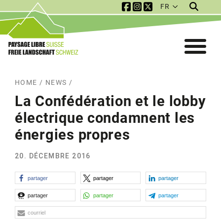
FR
Service Navigation
Mobile Navigation
HOME
/
NEWS
/
La Confédération et le lobby
électrique condamnent les
énergies propres
20. DÉCEMBRE 2016
partager
partager
partager
partager
partager
partager
courriel