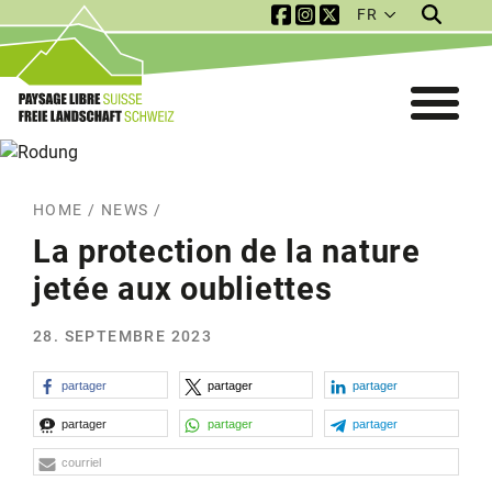
FR
Service Navigation
Mobile Navigation
HOME
/
NEWS
/
La protection de la nature
jetée aux oubliettes
28. SEPTEMBRE 2023
partager
partager
partager
partager
partager
partager
courriel