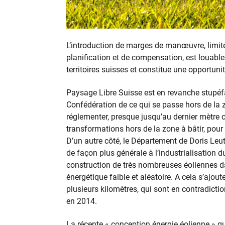
L’introduction de marges de manœuvre, limité
planification et de compensation, est louable
territoires suisses et constitue une opportunit
Paysage Libre Suisse est en revanche stupéf
Confédération de ce qui se passe hors de la zo
réglementer, presque jusqu’au dernier mètre ca
transformations hors de la zone à bâtir, pour l
D’un autre côté, le Département de Doris Leu
de façon plus générale à l’industrialisation d
construction de très nombreuses éoliennes da
énergétique faible et aléatoire. A cela s’ajou
plusieurs kilomètres, qui sont en contradictio
en 2014.
La récente « conception énergie éolienne » q