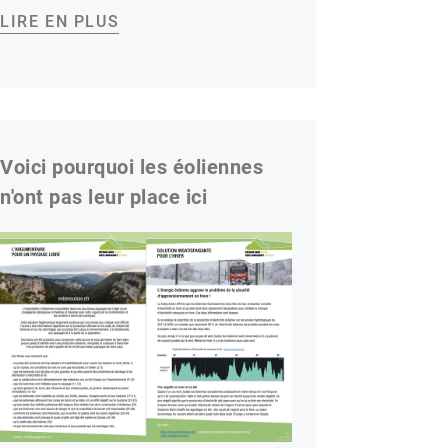
LIRE EN PLUS
Voici pourquoi les éoliennes
n'ont pas leur place ici