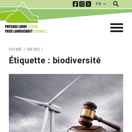
FR
Service Navigation
Mobile Navigation
HOME
/
NEWS
/
Étiquette :
biodiversité