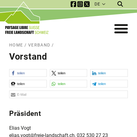
DE
Service Navigation
Mobile Navigation
HOME
/
VERBAND
/
Vorstand
teilen
teilen
teilen
teilen
teilen
teilen
E-Mail
Präsident
Elias Vogt
elias.vogt@freie-landschaft.ch
, 032 530 27 23