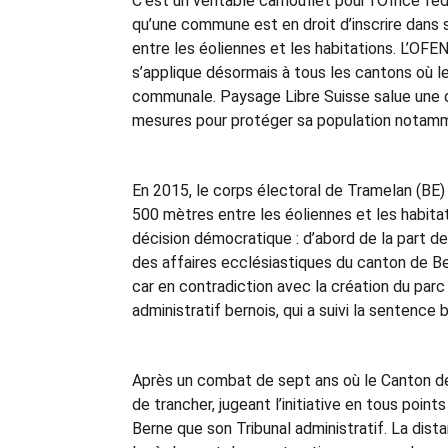
C’est un véritable camouflet pour l’Office féd
qu’une commune est en droit d’inscrire dans
entre les éoliennes et les habitations. L’OFEN
s’applique désormais à tous les cantons où 
communale. Paysage Libre Suisse salue une 
mesures pour protéger sa population notamme
En 2015, le corps électoral de Tramelan (BE) 
500 mètres entre les éoliennes et les habitat
décision démocratique : d’abord de la part de
des affaires ecclésiastiques du canton de Ber
car en contradiction avec la création du parc 
administratif bernois, qui a suivi la sentence
Après un combat de sept ans où le Canton de 
de trancher, jugeant l’initiative en tous point
Berne que son Tribunal administratif. La dis