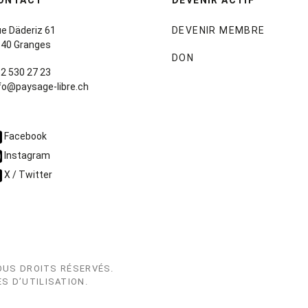
e Däderiz 61
DEVENIR MEMBRE
40 Granges
DON
2 530 27 23
fo@paysage-libre.ch
Facebook
Instagram
X / Twitter
OUS DROITS RÉSERVÉS.
S D’UTILISATION
.