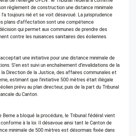
éral de l’énergie OFEN : le Tribunal fédéral a confirmé
 son règlement de construction une distance minimale
 l’a toujours nié et se voit désavoué. La jurisprudence
les plans d’affectation sont une compétence
décision qui permet aux communes de prendre des
nt contre les nuisances sanitaires des éoliennes.
acceptait une initiative pour une distance minimale de
ions. S’en est suivi un enchaînement d’invalidations de la
 la Direction de la Justice, des affaires communales et
ne, estimant que l’initiative 500 mètres était illégale
éolien prévu au plan directeur, puis de la part du Tribunal
 bancale du Canton.
Berne a bloqué la procédure, le Tribunal fédéral vient
s conforme à la loi. Il désavoue ainsi tant le Canton de
tance minimale de 500 mètres est désormais fixée dans