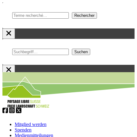
Suchen
Rechercher
Suchen
Suchen
Zum
Inhalt
springen
Service
Navigation
Mitglied werden
Spenden
Medienmitteilungen