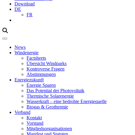
Download
DE
FR
Mobile
Navigation
News
Windenergie
Factsheets
Übersicht Windparks
Kontroverse Fragen
Abstimmungen
Energiezukunft
Energie Sparen
Das Potential der Photovoltaik
Thermische Solarenergie
Wasserkraft – eine bedrohte Energiequelle
Biogas & Geothermie
Verband
Kontakt
Vorstand
Mitgliedsorganisationen
Manifest und Statuten