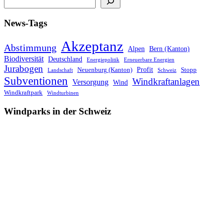
News-Tags
Akzeptanz
Abstimmung
Alpen
Bern (Kanton)
Biodiversität
Deutschland
Energiepolitik
Erneuerbare Energien
Jurabogen
Profit
Neuenburg (Kanton)
Stopp
Landschaft
Schweiz
Subventionen
Windkraftanlagen
Versorgung
Wind
Windkraftpark
Windturbinen
Windparks in der Schweiz