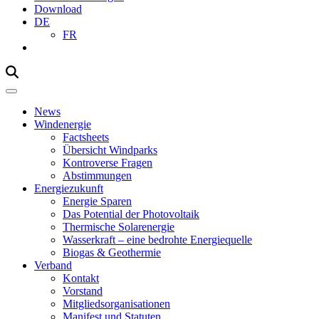
Download
DE
FR
Mobile
Navigation
News
Windenergie
Factsheets
Übersicht Windparks
Kontroverse Fragen
Abstimmungen
Energiezukunft
Energie Sparen
Das Potential der Photovoltaik
Thermische Solarenergie
Wasserkraft – eine bedrohte Energiequelle
Biogas & Geothermie
Verband
Kontakt
Vorstand
Mitgliedsorganisationen
Manifest und Statuten