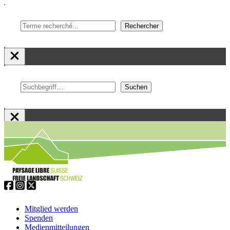
Suchen
Rechercher
Suchen
Suchen
Zum
Inhalt
springen
Service
Navigation
Mitglied werden
Spenden
Medienmitteilungen