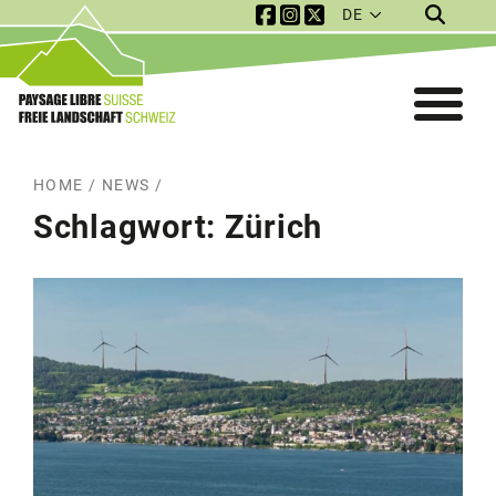
DE
Service Navigation
Mobile Navigation
HOME
/
NEWS
/
Schlagwort:
Zürich