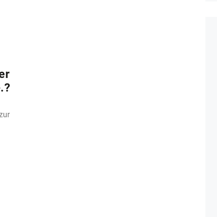
er
.?
zur