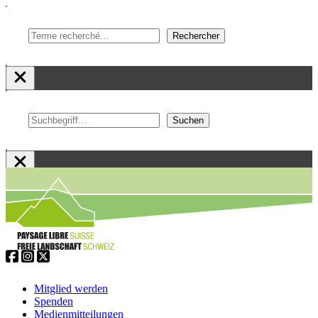
Suchen
Rechercher
Suchen
Suchen
Zum
Inhalt
springen
Service
Navigation
Mitglied werden
Spenden
Medienmitteilungen