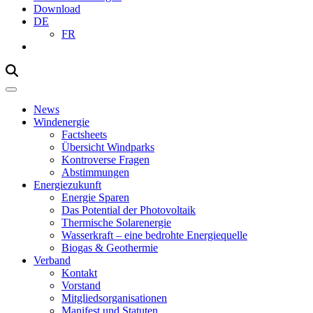
Download
DE
FR
Mobile
Navigation
News
Windenergie
Factsheets
Übersicht Windparks
Kontroverse Fragen
Abstimmungen
Energiezukunft
Energie Sparen
Das Potential der Photovoltaik
Thermische Solarenergie
Wasserkraft – eine bedrohte Energiequelle
Biogas & Geothermie
Verband
Kontakt
Vorstand
Mitgliedsorganisationen
Manifest und Statuten