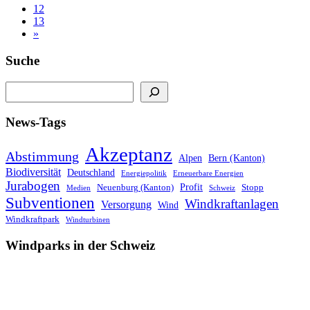
12
13
»
Suche
Suchen
News-Tags
Akzeptanz
Abstimmung
Alpen
Bern (Kanton)
Biodiversität
Deutschland
Energiepolitik
Erneuerbare Energien
Jurabogen
Profit
Neuenburg (Kanton)
Stopp
Medien
Schweiz
Subventionen
Windkraftanlagen
Versorgung
Wind
Windkraftpark
Windturbinen
Windparks in der Schweiz